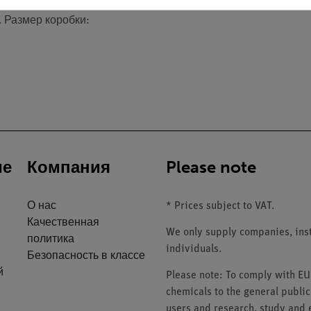
 SOMSO-Plast®. В честь Кристиана Гросса, заведующего кафед
 Размер коробки:
ие
Компания
Please note
О нас
* Prices subject to VAT.
Качественная
We only supply companies, insti
политика
individuals.
Безопасность в классе
й
Please note: To comply with E
chemicals to the general public
users and research, study and e