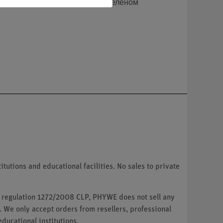
рой биологии (на пенсии). На зеленом
tutions and educational facilities. No sales to private
U regulation 1272/2008 CLP, PHYWE does not sell any
. We only accept orders from resellers, professional
ducational institutions.