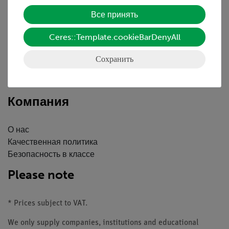
Обслуживание
Все принять
Краткий обзор услуг
Ceres::Template.cookieBarDenyAll
Скачать
Каталоги
Сохранить
Вебинары и Видео
Связаться со службой поддержки клиентов
Компания
О нас
Качественная политика
Безопасность в классе
Please note
* Prices subject to VAT.
We only supply companies, institutions and educational