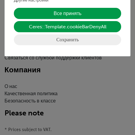
Вводные данные
Другие настройки
Обслуживание
Все принять
Ceres::Template.cookieBarDenyAll
Краткий обзор услуг
Скачать
Сохранить
Каталоги
Вебинары и Видео
Связаться со службой поддержки клиентов
Компания
О нас
Качественная политика
Безопасность в классе
Please note
* Prices subject to VAT.