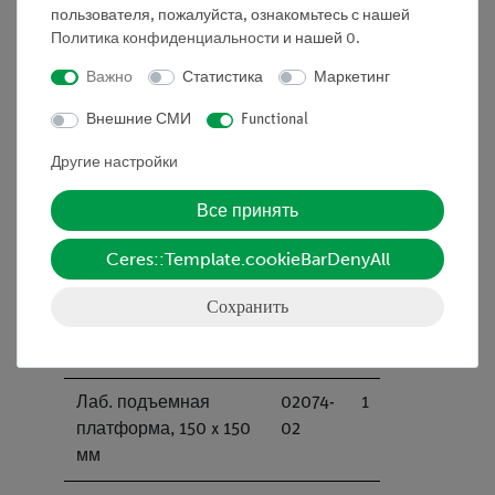
пользователя, пожалуйста, ознакомьтесь с нашей
высокостабильный
Политика конфиденциальности
и нашей
0
.
Высоковольтный
09101-
1
Важно
Статистика
Маркетинг
соединительный
10
Внешние СМИ
Functional
кабель
Другие настройки
Опорная плита для
09200-
1
экспериментов по
00
Все принять
радиоактивности
Ceres::Template.cookieBarDenyAll
Держатель для
09203-
1
пластинки, с
00
Сохранить
магнитным
креплением
Лаб. подъемная
02074-
1
платформа, 150 x 150
02
мм