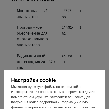
Многоканальный
13727-
1
анализатор
99
Программное
14452-
1
обеспечение для
61
многоканального
анализатора
Радиоактивный
09090-
1
источник, Am-241, 370
11
кБк
Настройки cookie
Детектор гамма-
09101-
1
излучений
00
Мы используем куки-файлы на нашем сайте.
Некоторые из них очень важны, в то время как другие
PHYWE Источник
09107-
1
помогают нам улучшить этот сайт и ваш опыт. Для
питания, 1,5 кВ
99
получения более подробной информации о куки-
постоянного тока,
файлах, которые мы используем, и ваших правах как