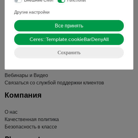
Внешние СМИ
Functional
Контактное лицо
Условия сотрудничества
Другие настройки
Декларация о конфиденциальности
Вводные данные
Все принять
Обслуживание
Ceres::Template.cookieBarDenyAll
Сохранить
Краткий обзор услуг
Скачать
Каталоги
Вебинары и Видео
Связаться со службой поддержки клиентов
Компания
О нас
Качественная политика
Безопасность в классе