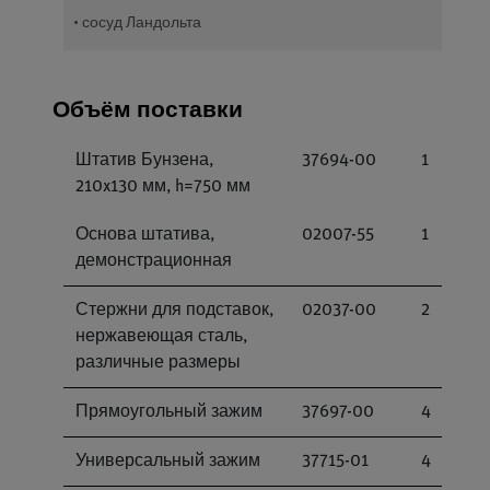
• сосуд Ландольта
Объём поставки
Штатив Бунзена,
37694-00
1
210x130 мм, h=750 мм
Основа штатива,
02007-55
1
демонстрационная
Стержни для подставок,
02037-00
2
нержавеющая сталь,
различные размеры
Прямоугольный зажим
37697-00
4
Универсальный зажим
37715-01
4