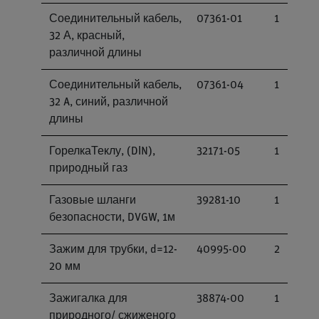
Соединительный кабель,
07361-01
1
32 А, красный,
различной длины
Соединительный кабель,
07361-04
1
32 A, синий, различной
длины
ГорелкаТеклу, (DІN),
32171-05
1
природный газ
Газовые шланги
39281-10
1
безопасности, DVGW, 1м
Зажим для трубки, d=12-
40995-00
2
20 мм
Зажигалка для
38874-00
1
природного/ сжиженого