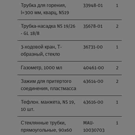
Трубка для горения,
33948-01
1
l=300 мм, кварц, NS19
Трубка-насадка NS 19/26
35678-01
2
- GL 18/8
3-ходовой кран, Т-
36731-00
1
образный, стекло
Газометр, 1000 мл
40461-00
2
Зажим для притертого
43614-00
2
соединения, пластмасса
Тефлон. манжета, NS 19,
43616-00
1
10 шт.
Стеклянные трубки,
MAU-
1
прямоугольные, 90x60
10030703