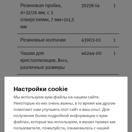
Резиновая пробка,
39258-14
1
d=32/26 мм, с 3
отверстиями, 7 мм+2х1,5
мм
Резиновые колпачки
43903-01
1
Чашки для
46244-00
1
кристаллизации, Boro,
различные размеры
Пробирка,
37656-10
1
Настройки cookie
лабораторное стекло,
различной длины, 100
Мы используем куки-файлы на нашем сайте.
шт.
Некоторые из них очень важны, в то время как другие
помогают нам улучшить этот сайт и ваш опыт. Для
Штатив для пробирок, с
MAU-
1
получения более подробной информации о куки-
файлах, которые мы используем, и ваших правах как
6 отверстиями, 22 мм,
20042200
пользователя, пожалуйста, ознакомьтесь с нашей
дерево