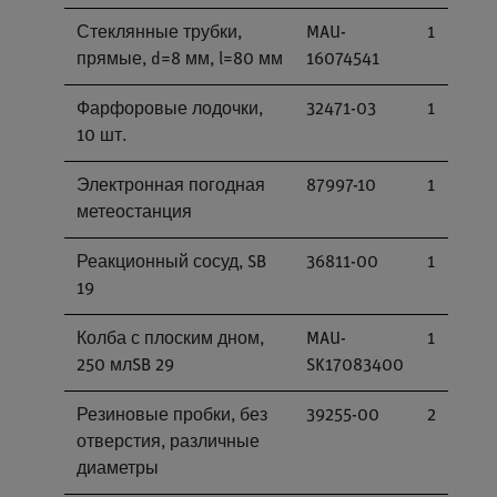
Стеклянные трубки,
MAU-
1
прямые, d=8 мм, l=80 мм
16074541
Фарфоровые лодочки,
32471-03
1
10 шт.
Электронная погодная
87997-10
1
метеостанция
Реакционный сосуд, SB
36811-00
1
19
Колба с плоским дном,
MAU-
1
250 млSB 29
SK17083400
Резиновые пробки, без
39255-00
2
отверстия, различные
диаметры