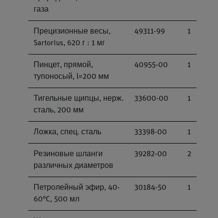
газа
Прецизионные весы,
49311-99
1
Sartorius, 620 г : 1 мг
Пинцет, прямой,
40955-00
1
тупоносый, l=200 мм
Тигельные щипцы, нерж.
33600-00
1
сталь, 200 мм
Ложка, спец. сталь
33398-00
1
Резиновые шланги
39282-00
2
различных диаметров
Петролейный эфир, 40-
30184-50
1
60°C, 500 мл