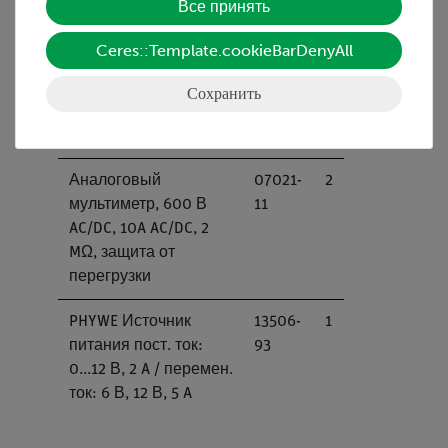
Все принять
проводник, 15 A, 50
01
см, красный
Ceres::Template.cookieBarDenyAll
Соединительный
07314-
2
Сохранить
проводник,19 A, 50
04
см, синий
Аналоговый
07021-
2
мультиметр, 600 В
11
AC/DC, 10A AC/DC, 2
MΩ, защита от
перегрузки
PHYWE Источник
13506-
1
питания пост. ток:
93
0...12 В, 2 A / перемен.
ток: 6 В, 12 В, 5 A