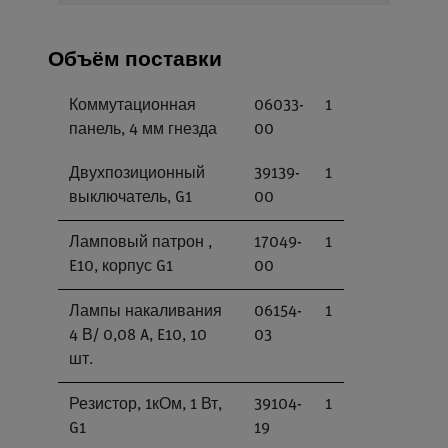
Объём поставки
Коммутационная
06033-
1
панель, 4 мм гнезда
00
Двухпозиционный
39139-
1
выключатель, G1
00
Ламповый патрон ,
17049-
1
E10, корпус G1
00
Лампы накаливания
06154-
1
4 В/ 0,08 A, E10, 10
03
шт.
Резистор, 1кОм, 1 Вт,
39104-
1
G1
19