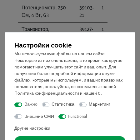
Потенциометр, 250
39103-
1
Ом, 4 Вт, G3
21
Транзистор,
39127-
1
кремниевый, ВС 337,
20
Настройки cookie
G3
Мы используем куки-файлы на нашем сайте.
Блок
39120-
6
Некоторые из них очень важны, в то время как другие
электропроводки, G1
00
помогают нам улучшить этот сайт и ваш опыт. Для
получения более подробной информации о куки-
Соединительный
07313-
1
файлах, которые мы используем, и ваших правах как
пользователя, пожалуйста, ознакомьтесь с нашей
проводник, 19 A, 25
01
Политика конфиденциальности
и нашей
0
.
см, красный
Важно
Статистика
Маркетинг
Соединительный
07313-
1
проводник,19 A, 25 см,
Внешние СМИ
Functional
04
синий
Другие настройки
Соединительный
07314-
2