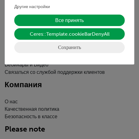
Декларация о конфиденциальности
Другие настройки
Вводные данные
Все принять
Обслуживание
Ceres::Template.cookieBarDenyAll
Краткий обзор услуг
Сохранить
Скачать
Каталоги
Вебинары и Видео
Связаться со службой поддержки клиентов
Компания
О нас
Качественная политика
Безопасность в классе
Please note