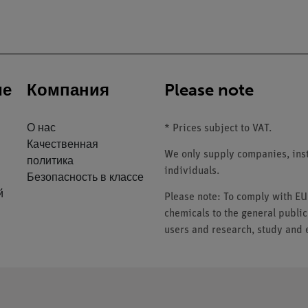
ие
Компания
Please note
О нас
* Prices subject to VAT.
Качественная
We only supply companies, insti
политика
individuals.
Безопасность в классе
й
Please note: To comply with E
chemicals to the general public
users and research, study and e