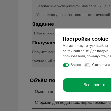
• Безопасные эксперименты: лампа защищена от
• Устойчивая установка с помощью оптической
Задание
1. Как можно нагреть воду с помощью солнечно
Настройки cookie
Получаем понятие о
Мы используем куки-файлы на
сайт и ваш опыт. Для получе
Получите понятие о
пользователя, пожалуйста, о
• солнечный коллектор
Важно
Статистика
Объём поставки
Все принять
Основа штатива, PHYWE
Стержни для подставок, нержавеющая с