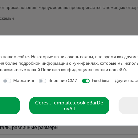
 прикосновения, корпус хорошо проветривается с помощью отверст
 скамьи
го коллектора?
 нашем сайте. Некоторые из них очень важны, в то время как други
ния более подробной информации о куки-файлах, которые мы исполь
знакомьтесь с нашей
Политика конфиденциальности
и нашей
0
.
Маркетинг
Внешние СМИ
Functional
Другие нас
Ceres::Template.cookieBarDe
nyAll
таль, различные размеры