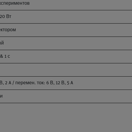
экспериментов
20 Вт
ектором
ый
& 1 с
 2 A / перемен. ток: 6 В, 12 В, 5 A
ьи