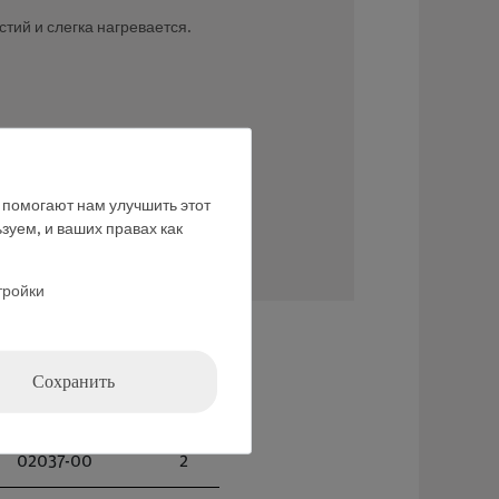
ий и слегка нагревается.
е помогают нам улучшить этот
зуем, и ваших правах как
тройки
Сохранить
02001-00
1
02037-00
2