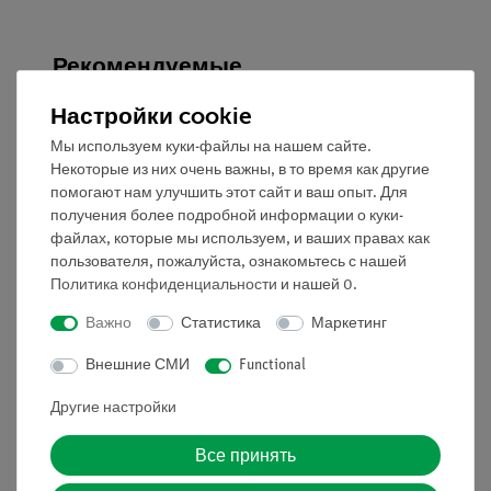
Рекомендуемые
принадлежности
Настройки cookie
Железный сердечник, U-
06491-
Мы используем куки-файлы на нашем сайте.
образный, цельный
00
Некоторые из них очень важны, в то время как другие
помогают нам улучшить этот сайт и ваш опыт. Для
получения более подробной информации о куки-
Полюсные наконечники
06493-
файлах, которые мы используем, и ваших правах как
для U-образн.
00
пользователя, пожалуйста, ознакомьтесь с нашей
сердечников
Политика конфиденциальности
и нашей
0
.
Полюсные наконечники, с
06495-
Важно
Статистика
Маркетинг
отверстиями, 1 паpа
00
Внешние СМИ
Functional
Другие настройки
Все принять