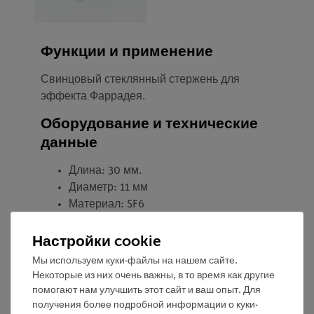
Функции и применение
Свинцовый стеклянный стержень для
эффекта Фаррадея.
Оборудование и технические
данные
Длина: 30 мм.
Диаметр: 11 мм
Материал: SF6
Подходит к полюсным наконечникам
Настройки cookie
06495-00
Мы используем куки-файлы на нашем сайте.
Некоторые из них очень важны, в то время как другие
помогают нам улучшить этот сайт и ваш опыт. Для
получения более подробной информации о куки-