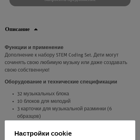
Описание
Функции и применение
Дополнение к набору STEM Coding Set. Дети могут
сочинять свою любимую музыку или даже создавать
свою собственную!
Оборудование и технические спецификации
32 музыкальных блока
10 блоков для мелодий
3 карточки для музыкальной разминки (6
образцов)
Настройки cookie