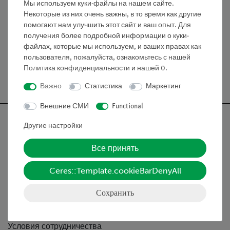
Принадлежности
Мы используем куки-файлы на нашем сайте.
Некоторые из них очень важны, в то время как другие
помогают нам улучшить этот сайт и ваш опыт. Для
Медиа / Загрузки
получения более подробной информации о куки-
файлах, которые мы используем, и ваших правах как
пользователя, пожалуйста, ознакомьтесь с нашей
Политика конфиденциальности
и нашей
0
.
Бесплатная доставка от 300,- €
Важно
Статистика
Маркетинг
Внешние СМИ
Functional
Другие настройки
Все принять
Nach oben
Ceres::Template.cookieBarDenyAll
Информация
Сохранить
Контактное лицо
Условия сотрудничества