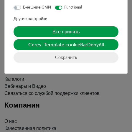
Внешние СМИ
Functional
Контактное лицо
Другие настройки
Условия сотрудничества
Декларация о конфиденциальности
Все принять
Вводные данные
Ceres::Template.cookieBarDenyAll
Обслуживание
Сохранить
Краткий обзор услуг
Скачать
Каталоги
Вебинары и Видео
Связаться со службой поддержки клиентов
Компания
О нас
Качественная политика