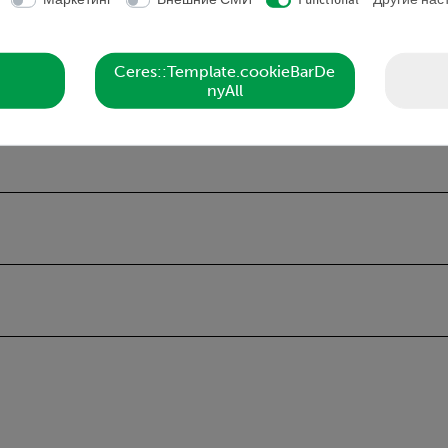
Маркетинг
Внешние СМИ
Functional
Другие нас
овыми затворами для различных вставок
Ceres::Template.cookieBarDe
nyAll
тбортовки цилиндрических вставок с наружным диаметром 