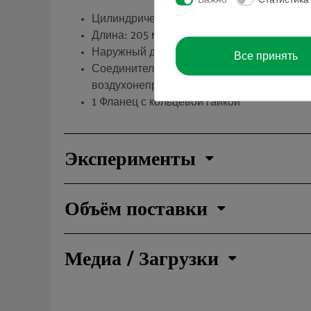
Важно
Статистика
Цилиндрическая стеклянная труба с винт
Длина: 205 мм
Наружный диаметр: 75 мм
Все принять
Соединительная гайка и прокладка для о
воздухонепроницаемые
1 Фланец с кольцевой гайкой
Эксперименты
Объём поставки
Медиа / Загрузки