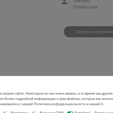
Учителя/
Профессора
Запросить предложе
е охлаждающей или нагревательной мантии.
 нашем сайте. Некоторые из них очень важны, в то время как други
 ему экстремальную термостойкость, высокую стойкость к 
ния более подробной информации о куки-файлах, которые мы исполь
знакомьтесь с нашей
Политика конфиденциальности
и нашей
0
.