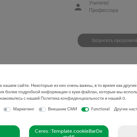
Учителя/
Профессора
Запросить предложе
 нашем сайте. Некоторые из них очень важны, в то время как други
ния более подробной информации о куки-файлах, которые мы исполь
знакомьтесь с нашей
Политика конфиденциальности
и нашей
0
.
ния газов без сажи в калориметре со стеклянной рубашкой.
Маркетинг
Внешние СМИ
Functional
Другие нас
можно перемещать внутри нее. Обе трубки имеют штуцеры д
 кислород, необходимый для сгорания без образования саж
Ceres::Template.cookieBarDe
nyAll