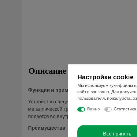
Описание
Настройки cookie
Мы используем куки-файлы на
Функции и применение
сайт и ваш опыт. Для получе
пользователя, пожалуйста, о
Устройство специально используется для сжига
Важно
Статистика
металлической трубки для сжигания, которую 
подается во внутреннюю металлическую трубку,
Преимущества
Все принять