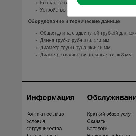
Клапан тонкой регулировки позволяет точ
Устройство может быть настроено на любо
Оборудование и технические данные
Общая длина с вдвинутой трубкой для сж
Длина трубки рубашки: 170 мм
Диаметр трубы рубашки: 16 мм
Диаметр соединения шланга: o.d. = 8 мм
Информация
Обслуживан
Контактное лицо
Краткий обзор услуг
Условия
Скачать
сотрудничества
Каталоги