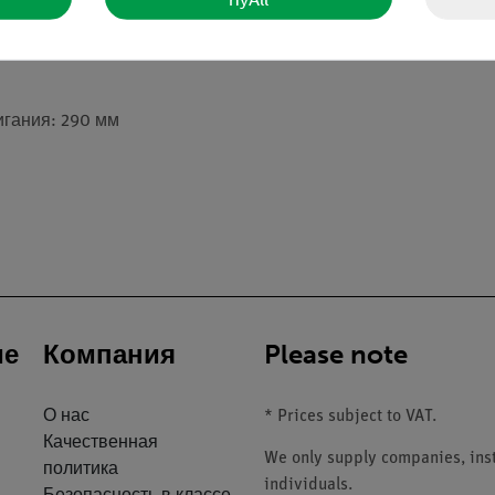
но настроить подачу газа для горения
й тип сжигаемого газа
игания: 290 мм
ие
Компания
Please note
О нас
* Prices subject to VAT.
Качественная
We only supply companies, insti
политика
individuals.