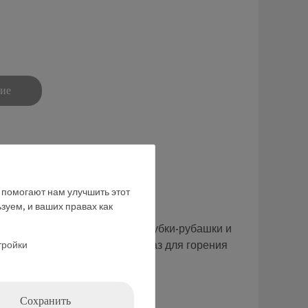
ние
е помогают нам улучшить этот
зуем, и ваших правах как
 Оно состоит из стеклянной трубки-рубашки и
тройки
ля подсоединения шлангов. Газ для горения
и, - во внешнюю трубку.
Сохранить