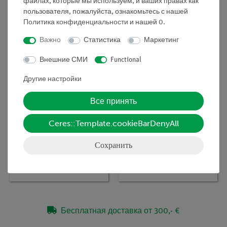
файлах, которые мы используем, и ваших правах как
образцов воды
пользователя, пожалуйста, ознакомьтесь с нашей
Политика конфиденциальности
и нашей
0
.
Важно
Статистика
Маркетинг
Внешние СМИ
Functional
Другие настройки
Все принять
Ceres::Template.cookieBarDenyAll
Кат.номер:
64581-01
Кат.номер:
64576-10
Сеть для забора
Сохранить
Сочок для водных
планктона,
насекомых
зоологическая, 65 мкм
Бесплатная доставка от 300,- €