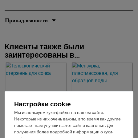
Принадлежности
Клиенты также были
заинтересованы в...
Настройки cookie
Мы используем куки-файлы на нашем сайте.
Некоторые из них очень важны, в то время как другие
Кат.номер:
помогают нам улучшить этот сайт и ваш опыт. Для
64581-00
Кат.номер:
64581-12
Телескопический
Мензурка,
получения более подробной информации о куки-
стержень для сочка
пластмассовая, для