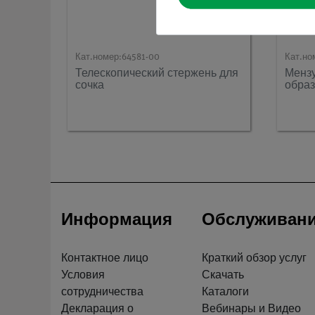
Кат.номер:
64581-00
Кат.но
Телескопический стержень для
Мензу
сочка
обра
Информация
Обслуживан
Контактное лицо
Краткий обзор услуг
Условия
Скачать
сотрудничества
Каталоги
Декларация о
Вебинары и Видео