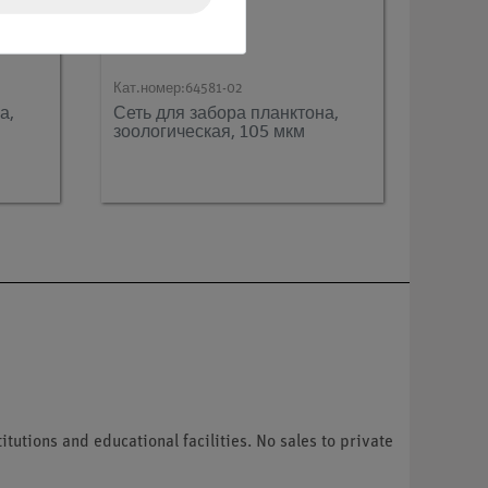
Кат.номер:
64581-02
а,
Сеть для забора планктона,
зоологическая, 105 мкм
tutions and educational facilities. No sales to private