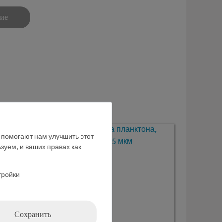
ние
е помогают нам улучшить этот
зуем, и ваших правах как
тройки
Сохранить