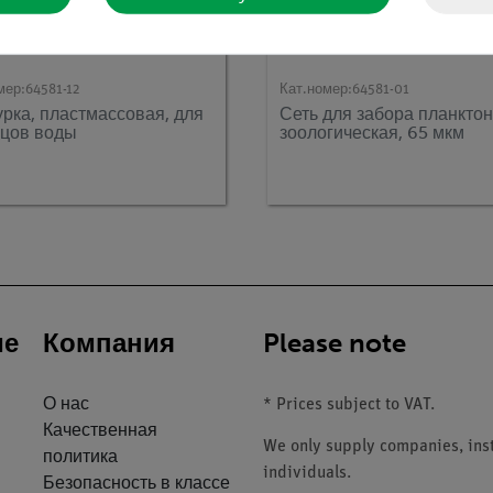
мер:
64581-12
Кат.номер:
64581-01
рка, пластмассовая, для
Сеть для забора планктон
зцов воды
зоологическая, 65 мкм
ие
Компания
Please note
О нас
* Prices subject to VAT.
Качественная
We only supply companies, insti
политика
individuals.
Безопасность в классе