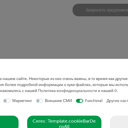
Запросить предложе
есованы в...
 нашем сайте. Некоторые из них очень важны, в то время как други
ния более подробной информации о куки-файлах, которые мы исполь
знакомьтесь с нашей
Политика конфиденциальности
и нашей
0
.
Маркетинг
Внешние СМИ
Functional
Другие нас
Ceres::Template.cookieBarDe
nyAll