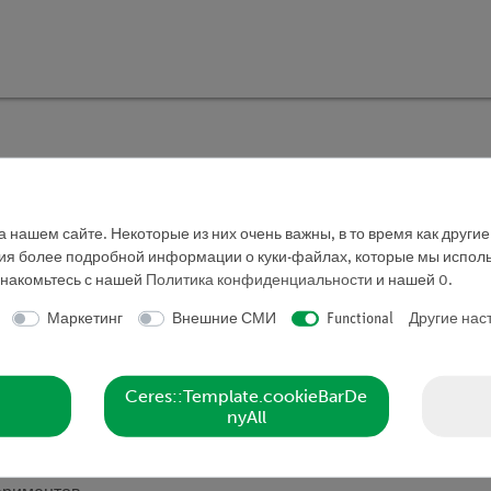
 нашем сайте. Некоторые из них очень важны, в то время как други
ния более подробной информации о куки-файлах, которые мы исполь
знакомьтесь с нашей
Политика конфиденциальности
и нашей
0
.
что, в свою очередь, вызывает повышение давления.
Маркетинг
Внешние СМИ
Functional
Другие нас
цесса фотосинтеза растения определяется при измерении
еленом свете, так и в темноте.
Ceres::Template.cookieBarDe
nyAll
ка