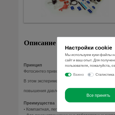
Описание
Настройки cookie
Мы используем куки-файлы на
сайт и ваш опыт. Для получе
Принцип
пользователя, пожалуйста, о
Фотосинтез приводит к выработке кислорода, 
Важно
Статистика
В этом эксперименте скорость протекания про
повышения давления кислорода, как в белом и з
Все принять
Преимущества
• Компактная, легко транспортируемая установ