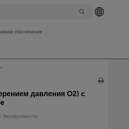
аммное обеспечение
se
ерением давления O2) c
se
п: Эксперименты