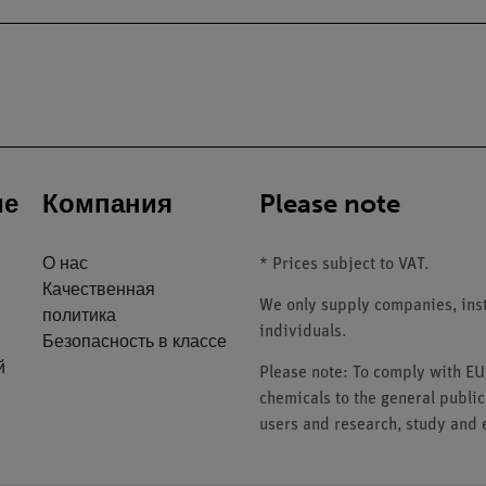
ие
Компания
Please note
О нас
* Prices subject to VAT.
Качественная
We only supply companies, insti
политика
individuals.
Безопасность в классе
й
Please note: To comply with E
chemicals to the general public
users and research, study and e