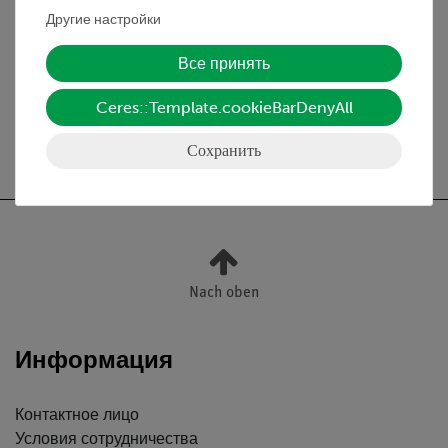
Другие настройки
Принадлежности
Все принять
Ceres::Template.cookieBarDenyAll
Бесплатная доставка от 300,- €
Сохранить
Nach oben
Информация
Контактное лицо
Условия сотрудничества