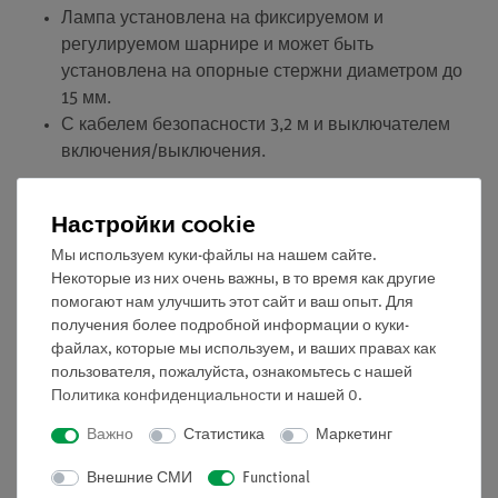
Лампа установлена на фиксируемом и
регулируемом шарнире и может быть
установлена на опорные стержни диаметром до
15 мм.
С кабелем безопасности 3,2 м и выключателем
включения/выключения.
Оборудование и технические данные
Настройки cookie
Максимальная мощность: 250 (500) Вт
Мы используем куки-файлы на нашем сайте.
Диаметр отражателя: 200 мм
Некоторые из них очень важны, в то время как другие
Глубина отражателя: 165 мм
помогают нам улучшить этот сайт и ваш опыт. Для
Масса: 750 g
получения более подробной информации о куки-
Поставляется без лампы
файлах, которые мы используем, и ваших правах как
пользователя, пожалуйста, ознакомьтесь с нашей
Необходимый аксессуар: Лампа накаливания, 220
Политика конфиденциальности
и нашей
0
.
В/120 Вт, с отражателем (06759-93)
Важно
Статистика
Маркетинг
Внешние СМИ
Functional
Эксперименты