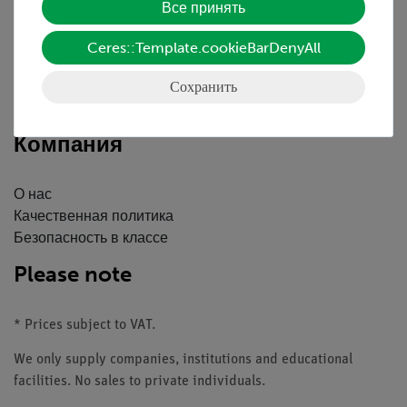
Все принять
Краткий обзор услуг
Скачать
Ceres::Template.cookieBarDenyAll
Каталоги
Сохранить
Вебинары и Видео
Связаться со службой поддержки клиентов
Компания
О нас
Качественная политика
Безопасность в классе
Please note
* Prices subject to VAT.
We only supply companies, institutions and educational
facilities. No sales to private individuals.