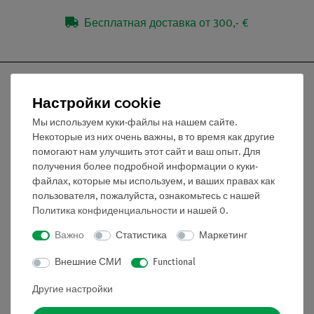
Бесплатная доставка от 300,- €
Настройки cookie
Мы используем куки-файлы на нашем сайте.
Nach oben
Некоторые из них очень важны, в то время как другие
помогают нам улучшить этот сайт и ваш опыт. Для
получения более подробной информации о куки-
Информация
файлах, которые мы используем, и ваших правах как
пользователя, пожалуйста, ознакомьтесь с нашей
Политика конфиденциальности
и нашей
0
.
Контактное лицо
Условия сотрудничества
Важно
Статистика
Маркетинг
Декларация о конфиденциальности
Внешние СМИ
Functional
Вводные данные
Обслуживание
Другие настройки