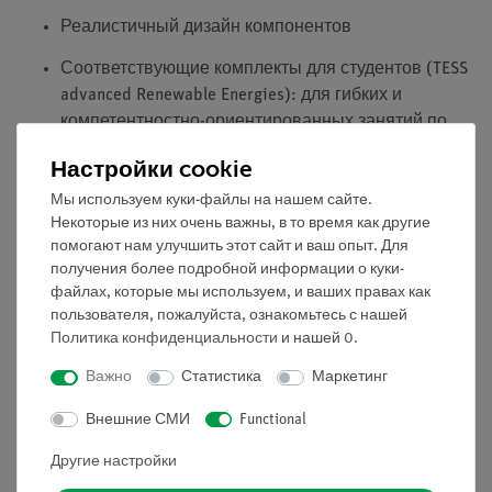
Реалистичный дизайн компонентов
Соответствующие комплекты для студентов (TESS
advanced Renewable Energies): для гибких и
компетентностно-ориентированных занятий по
естественным наукам
Настройки cookie
Полный комплект оборудования в дополнение к
Мы используем куки-файлы на нашем сайте.
DEMO Базовый комплект Возобновляемые
Некоторые из них очень важны, в то время как другие
источники энергии
помогают нам улучшить этот сайт и ваш опыт. Для
Оборудование хранится в прочном алюминиевом
получения более подробной информации о куки-
файлах, которые мы используем, и ваших правах как
кейсе со съемной крышкой
пользователя, пожалуйста, ознакомьтесь с нашей
Пенопластовая вставка для быстрого контроля
Политика конфиденциальности
и нашей
0
.
комплектности и безопасной транспортировки
набора
Важно
Статистика
Маркетинг
Простота преподавания и эффективность
Внешние СМИ
Functional
обучения благодаря цифровым описаниям
экспериментов, приложенным в виде QR-кодов
Другие настройки