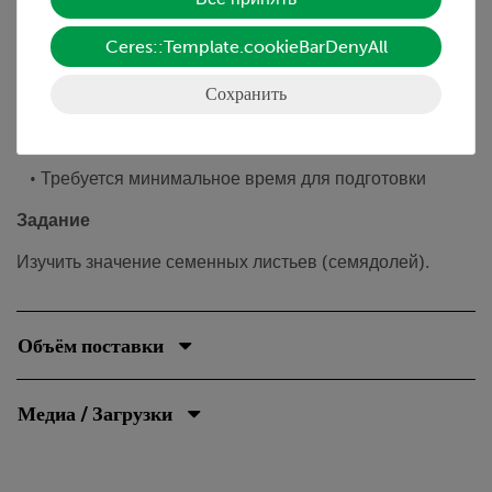
Преимущества
• Эксперимент является частью набора по общей
Ceres::Template.cookieBarDenyAll
биологии
Сохранить
• С подробными дидактическими описаниями для
преподавателей и для учеников
• Требуется минимальное время для подготовки
Задание
Изучить значение семенных листьев (семядолей).
Объём поставки
Медиа / Загрузки