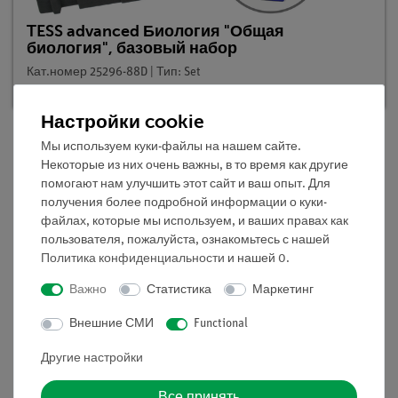
TESS advanced Биология "Общая
биология", базовый набор
Кат.номер 25296-88D | Тип: Set
Настройки cookie
Мы используем куки-файлы на нашем сайте.
Некоторые из них очень важны, в то время как другие
Описание
помогают нам улучшить этот сайт и ваш опыт. Для
получения более подробной информации о куки-
файлах, которые мы используем, и ваших правах как
Принцип
пользователя, пожалуйста, ознакомьтесь с нашей
Политика конфиденциальности
и нашей
0
.
Первые два листа молодого бобового растения
особенно толстые и мясистые. Они называются
Важно
Статистика
Маркетинг
семенные листьями (семядолями) и выглядят
совершенно иначе, чем листочки, которые следуют
Внешние СМИ
Functional
позже. Имеют ли семенные листья какое-то особое
Другие настройки
значение для развития растения?
Все принять