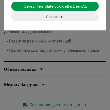
проволока сохраняет это свойство даже после
Ceres::Template.cookieBarDenyAll
удаления магнита.
Сохранить
Преимущества
• Дидактическая литература, легко понятная для
учеников младших классов
• Развитие различных компетенций
• Совместим со стандартными учебными планами
Объём поставки
Медиа / Загрузки
Бесплатная доставка от 300,- €