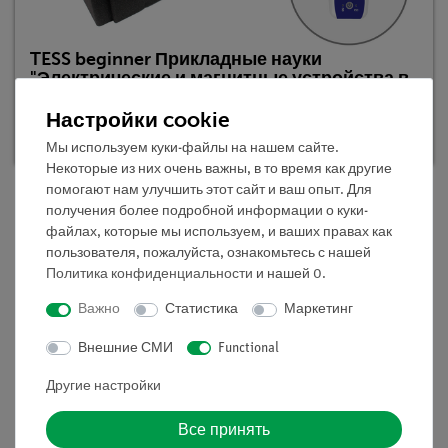
TESS beginner Прикладные науки
"Электрические и магнитные устройства в
быту", учебный набор
Настройки cookie
Кат.номер 15238-88D | Тип: Set
Мы используем куки-файлы на нашем сайте.
Некоторые из них очень важны, в то время как другие
помогают нам улучшить этот сайт и ваш опыт. Для
получения более подробной информации о куки-
файлах, которые мы используем, и ваших правах как
Описание
пользователя, пожалуйста, ознакомьтесь с нашей
Политика конфиденциальности
и нашей
0
.
Принцип
Важно
Статистика
Маркетинг
Ученики намагничивают железную проволоку. Когда
Внешние СМИ
Functional
они располагают постоянный магнит над железной
проволокой, они замечают, что сама железная
Другие настройки
проволока становится магнитной и притягивает другие
Все принять
железосодержащие предметы, и, что ферромагнитная