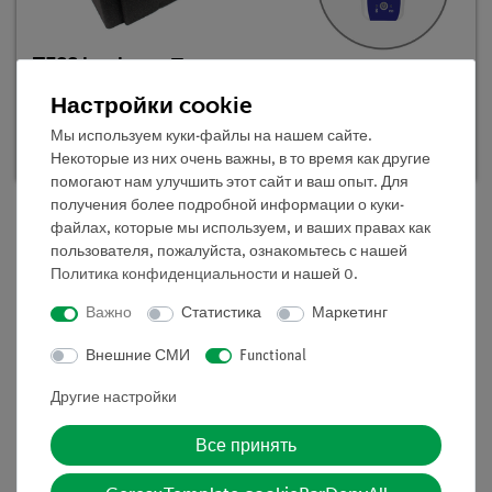
TESS beginner Прикладные науки
"Электрические и магнитные устройства в
Настройки cookie
быту", учебный набор
Мы используем куки-файлы на нашем сайте.
Кат.номер 15238-88D | Тип: Set
Некоторые из них очень важны, в то время как другие
помогают нам улучшить этот сайт и ваш опыт. Для
получения более подробной информации о куки-
файлах, которые мы используем, и ваших правах как
пользователя, пожалуйста, ознакомьтесь с нашей
Описание
Политика конфиденциальности
и нашей
0
.
Важно
Статистика
Маркетинг
Принцип
Внешние СМИ
Functional
Наблюдая за притяжением и отталкиванием двух
магнитов, учащиеся изучают влияние друг на друга
Другие настройки
разноименных и одноименных полюсов и выясняют,
Все принять
что магнитная сила может быть больше, чем вес
магнита.