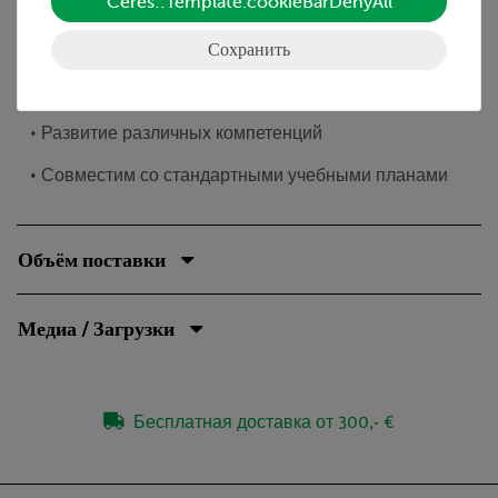
Ceres::Template.cookieBarDenyAll
Преимущества
Сохранить
• Дидактическая литература, легко понятная для
учеников младших классов
• Развитие различных компетенций
• Совместим со стандартными учебными планами
Объём поставки
Медиа / Загрузки
Бесплатная доставка от 300,- €