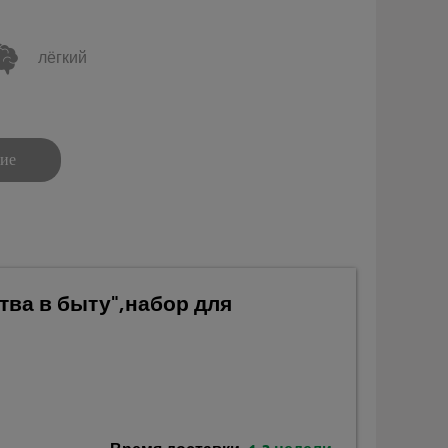
лёгкий
ние
тва в быту",набор для