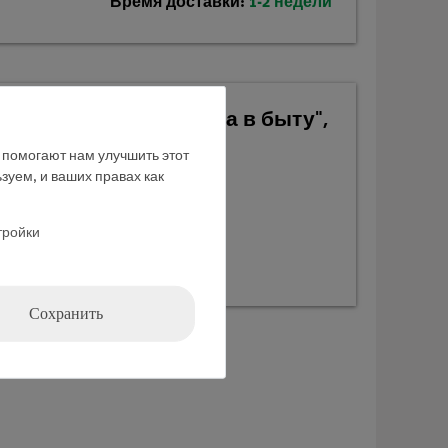
Время доставки:
1-2 недели
анические устройства в быту",
е помогают нам улучшить этот
зуем, и ваших правах как
тройки
Сохранить