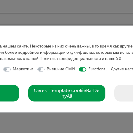
TESS beginner Прикладные науки "Мех
учебный набор
 нашем сайте. Некоторые из них очень важны, в то время как други
Кат.номер 15239-88D | Тип: Set
ния более подробной информации о куки-файлах, которые мы исполь
знакомьтесь с нашей
Политика конфиденциальности
и нашей
0
.
Маркетинг
Внешние СМИ
Functional
Другие нас
Ceres::Template.cookieBarDe
nyAll