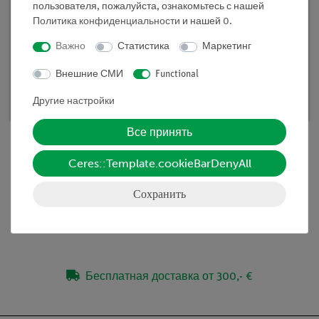
пользователя, пожалуйста, ознакомьтесь с нашей
Политика конфиденциальности
и нашей
0
.
Важно
Статистика
Маркетинг
TESS beginner "Тепло", учебный набор,
цифровой
Внешние СМИ
Functional
Кат.номер 15235-88D | Тип: Set
Другие настройки
Все принять
Ceres::Template.cookieBarDenyAll
Объём поставки
Сохранить
Медиа / Загрузки
Бесплатная доставка от 300,- €