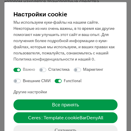
котором находятся транспортные средства.
Настройки cookie
Преимущества
Мы используем куки-файлы на нашем сайте.
• Оптимизирован для демонстрационных
Некоторые из них очень важны, в то время как другие
экспериментов: преобразование из горизонтального в
помогают нам улучшить этот сайт и ваш опыт. Для
вертикальное положение
получения более подробной информации о куки-
файлах, которые мы используем, и ваших правах как
• Очень хорошая видимость: большие устройства
пользователя, пожалуйста, ознакомьтесь с нашей
легко наблюдать на однотонном фоне
Политика конфиденциальности
и нашей
0
.
• Сильные магниты (не менее 10 Н) обеспечивают
Важно
Статистика
Маркетинг
безопасный монтаж и, следовательно, очень простое
Внешние СМИ
Functional
управление
Другие настройки
• Магнито-адгезивная измерительная шкала
облегчает измерения
Все принять
• Наглядное измерение сил с помощью больших
Ceres::Template.cookieBarDenyAll
круглых динамометров с фиксирующим магнитом и
шарикоподшипниковым шкивом с двумя канавками для
Сохранить