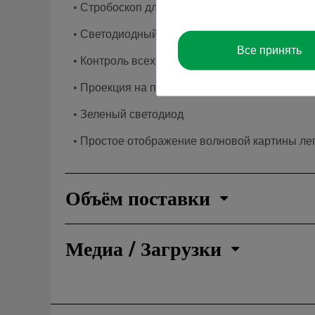
• Стробоскоп для синхронной и «замедленной
• Светодиодный дисплей: частота, амплитуда,
Все принять
• Контроль всех параметров осуществляется
• Проекция на прозрачный чертежный стол дл
• Зеленый светодиод
• Простое отображение волновой картины лег
Объём поставки
Медиа / Загрузки