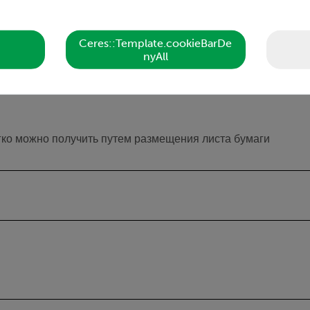
» проекции волн
 сдвиг фазы и тип освещения
Ceres::Template.cookieBarDe
nyAll
 с помощью клавиатуры
я передачи без искажения изображения волновой картины
ко можно получить путем размещения листа бумаги