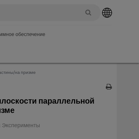
аммное обеспечение
астины/на призме
плоскости параллельной
изме
п: Эксперименты