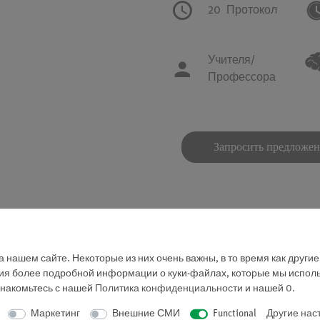
20
Протокол
Учителя/
Профессора
Запросить предложе
 нашем сайте. Некоторые из них очень важны, в то время как други
ния более подробной информации о куки-файлах, которые мы исполь
знакомьтесь с нашей
Политика конфиденциальности
и нашей
0
.
Маркетинг
Внешние СМИ
Functional
Другие нас