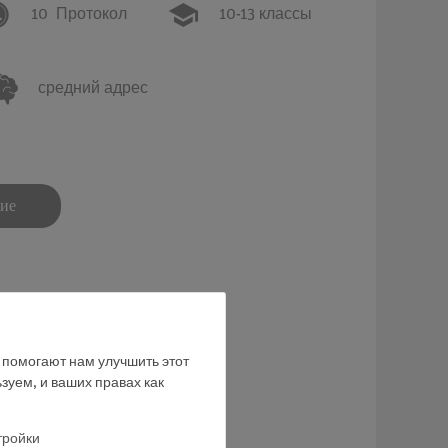
10
Протокол
10-13 классы
средний адрес
ние
е помогают нам улучшить этот
зуем, и ваших правах как
тройки