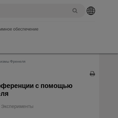
аммное обеспечение
ризмы Френеля
рференции с помощью
еля
п: Эксперименты