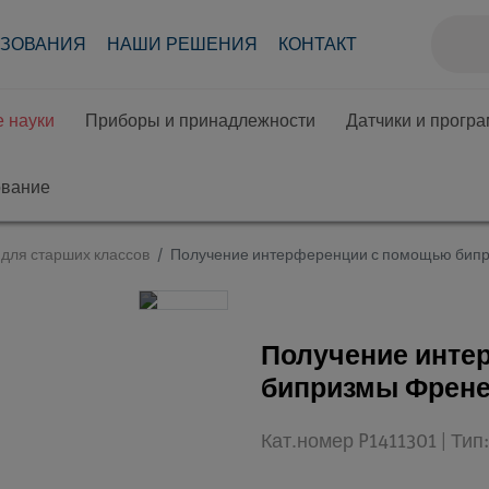
АЗОВАНИЯ
НАШИ РЕШЕНИЯ
КОНТАКТ
 науки
Приборы и принадлежности
Датчики и прогр
ование
для старших классов
Получение интерференции с помощью бип
Получение инте
бипризмы Френ
Кат.номер P1411301 | Ти