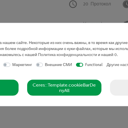
20
Протокол
Учителя/
Профессора
 нашем сайте. Некоторые из них очень важны, в то время как други
ния более подробной информации о куки-файлах, которые мы исполь
знакомьтесь с нашей
Политика конфиденциальности
и нашей
0
.
Запросить предложе
Маркетинг
Внешние СМИ
Functional
Другие нас
Ceres::Template.cookieBarDe
nyAll