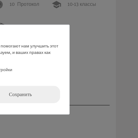
10
Протокол
10-13 классы
средний адрес
е помогают нам улучшить этот
зуем, и ваших правах как
ние
тройки
Сохранить