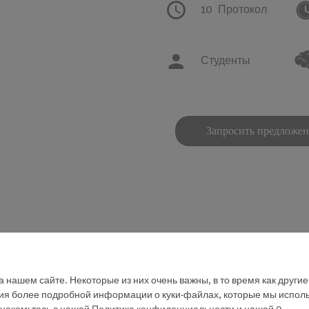
10
Протокол
Студенты
Запросить предложе
оспламеняемость. Пластмассовые материалы можно классиф
 нашем сайте. Некоторые из них очень важны, в то время как други
ки пламени и образования сажи. Этот эксперимент представ
ния более подробной информации о куки-файлах, которые мы исполь
дствии может быть получена классификация. Исследование