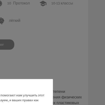
10
Протокол
10-13 классы
лёгкий
ние
ицировать в зависимости от степени
е помогают нам улучшить этот
ляет собой важную часть изучения физических
зуем, и ваших правах как
 самостоятельно приготовленных пластиковых