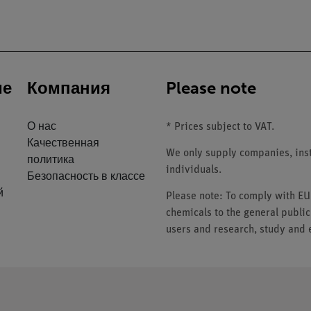
ие
Компания
Please note
О нас
* Prices subject to VAT.
Качественная
We only supply companies, insti
политика
individuals.
Безопасность в классе
й
Please note: To comply with E
chemicals to the general public
users and research, study and e