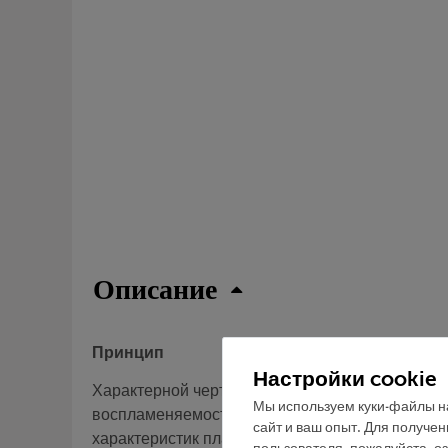
Описание
Принцип
Настройки cookie
Характерной чертой пластиков является их в
Мы используем куки-файлы на
воспламеняемости в пламени и вне его, окрас
сайт и ваш опыт. Для получе
характеристик пластмасс, из которого впосле