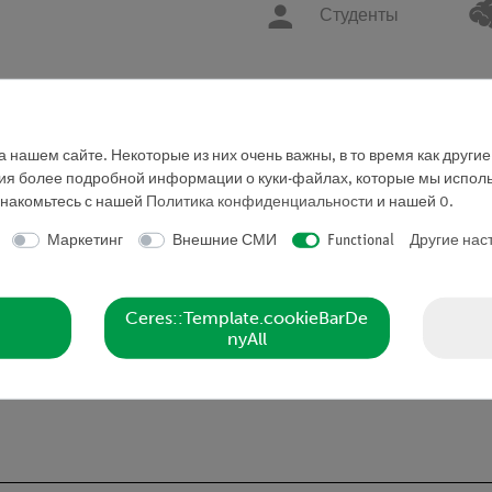
Студенты
10-13 классы
 нашем сайте. Некоторые из них очень важны, в то время как други
ния более подробной информации о куки-файлах, которые мы исполь
знакомьтесь с нашей
Политика конфиденциальности
и нашей
0
.
Запросить предложе
Маркетинг
Внешние СМИ
Functional
Другие нас
Ceres::Template.cookieBarDe
nyAll