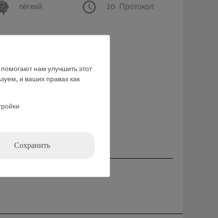
лёгкий
20
Протокол
е помогают нам улучшить этот
зуем, и ваших правах как
ние
тройки
Сохранить