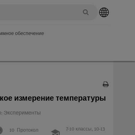
аммное обеспечение
кое измерение температуры
п: Эксперименты
7-10 классы,
10-13
10
Протокол