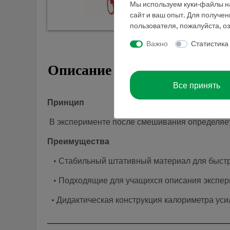
Мы используем куки-файлы на
сайт и ваш опыт. Для получе
пользователя, пожалуйста, о
Важно
Статистика
Описание
Все принять
Принцип
В эксперименте после смешивания определяетс
Преимущества
• Стабильный штативный материал для быстр
• Подходящие для учащихся описания экспер
• Дидактическая конструкция калориметра ус