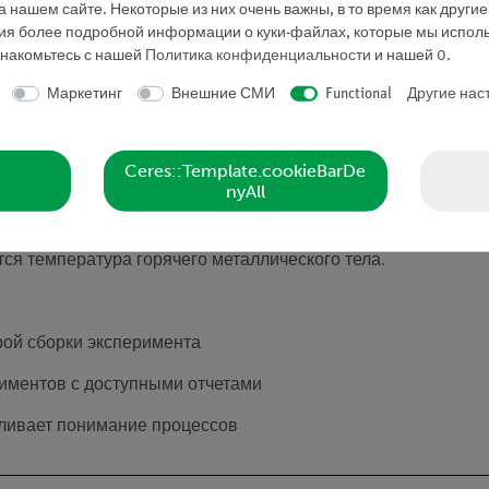
 нашем сайте. Некоторые из них очень важны, в то время как други
ния более подробной информации о куки-файлах, которые мы исполь
знакомьтесь с нашей
Политика конфиденциальности
и нашей
0
.
Маркетинг
Внешние СМИ
Functional
Другие нас
Ceres::Template.cookieBarDe
nyAll
я температура горячего металлического тела.
ой сборки эксперимента
иментов с доступными отчетами
иливает понимание процессов