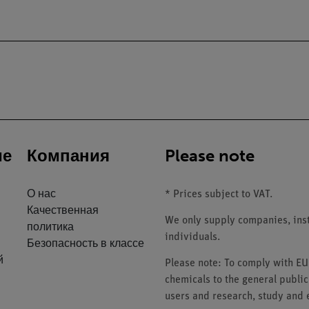
ие
Компания
Please note
О нас
* Prices subject to VAT.
Качественная
We only supply companies, insti
политика
individuals.
Безопасность в классе
й
Please note: To comply with E
chemicals to the general public
users and research, study and e