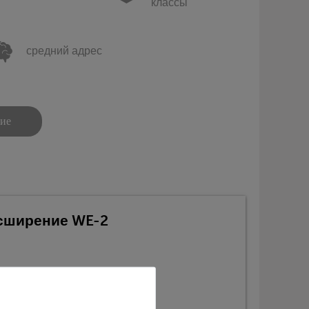
классы
средний адрес
ние
асширение WE-2