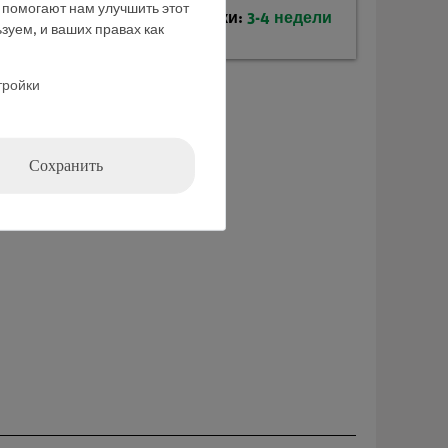
е помогают нам улучшить этот
Время доставки:
3-4 недели
зуем, и ваших правах как
тройки
Сохранить