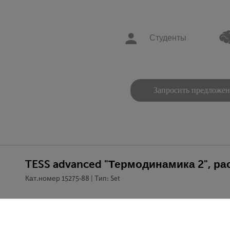
Студенты
Запросить предложе
TESS advanced "Термодинамика 2", р
Кат.номер 15275-88 | Тип: Set