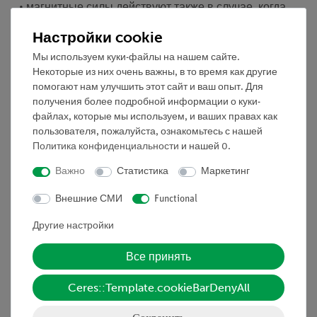
• магнитные силы действуют также в случае, когда
магнит и железный предмет не соприкасаются.
Настройки cookie
• магнитная сила увеличивается с уменьшением
Мы используем куки-файлы на нашем сайте.
расстояния.
Некоторые из них очень важны, в то время как другие
помогают нам улучшить этот сайт и ваш опыт. Для
• магнитная сила зависит от размера притягиваемого
получения более подробной информации о куки-
объекта.
файлах, которые мы используем, и ваших правах как
пользователя, пожалуйста, ознакомьтесь с нашей
• магнитная сила может проходить через материалы,
Политика конфиденциальности
и нашей
0
.
которые сами не притягиваются магнитами.
Важно
Статистика
Маркетинг
Преимущества
Внешние СМИ
Functional
Быстрый и легкий эксперимент для качественного
Другие настройки
понимания магнитных явлений
Задание
Все принять
Исследуйте, могут ли тела притягиваться, если они не
Ceres::Template.cookieBarDenyAll
соприкасаются с магнитом.