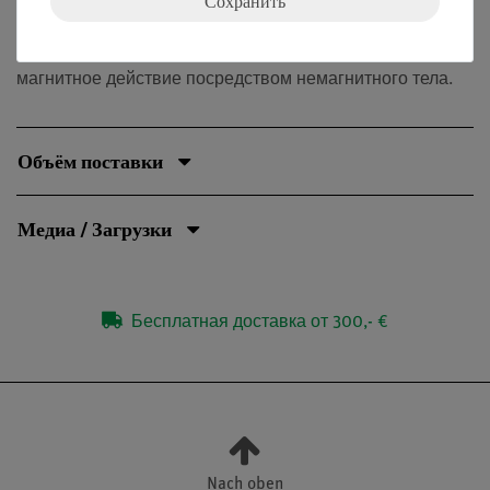
Сохранить
1. Исследуйте, от чего зависит магнитная сила магнита.
2. Исследуйте, может ли магнит также оказывать
магнитное действие посредством немагнитного тела.
Объём поставки
Медиа / Загрузки
Бесплатная доставка от 300,- €
Nach oben