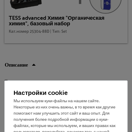
TESS advanced Химия "Органическая
химия", базовый набор
Кат.номер 25304-88D | Тип: Set
Описание
Принцип
Настройки cookie
Мочевина образует соединения с неразветвленными
парафинами, в которых молекулы мочевины
Мы используем куки-файлы на нашем сайте.
Некоторые из них очень важны, в то время как другие
расположены по спирали. Парафиновые цепочки
помогают нам улучшить этот сайт и ваш опыт. Для
удерживаются в полых пространствах. Таким образом,
получения более подробной информации о куки-
неразветвленные с короткой цепью алканы могут быть
файлах, которые мы используем, и ваших правах как
удалены из фракций, полученные путем вакуумной