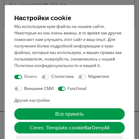
Кат.номер 15291-88 | Тип: Set
Настройки cookie
Время доставки:
В наличии
Мы используем куки-файлы на нашем сайте.
Некоторые из них очень важны, в то время как другие
помогают нам улучшить этот сайт и ваш опыт. Для
получения более подробной информации о куки-
Объём поставки
файлах, которые мы используем, и ваших правах как
пользователя, пожалуйста, ознакомьтесь с нашей
Политика конфиденциальности
и нашей
0
.
Медиа / Загрузки
Важно
Статистика
Маркетинг
Внешние СМИ
Functional
Бесплатная доставка от 300,- €
Другие настройки
Все принять
Ceres::Template.cookieBarDenyAll