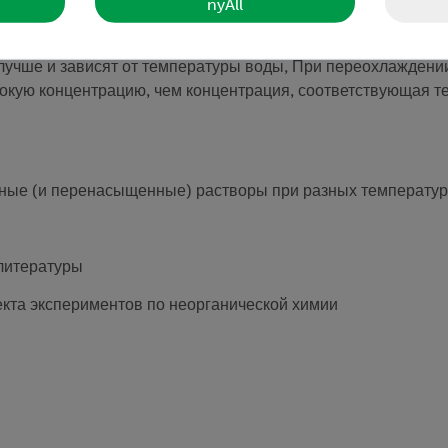
nyAll
е лучше и зависят от температуры воды, При переохлажден
кую концентрацию, чем концентрация, соответствующая т
ные (и перенасыщенные) растворы при разных температура
 литературы
екта экспериментов по неорганической химии