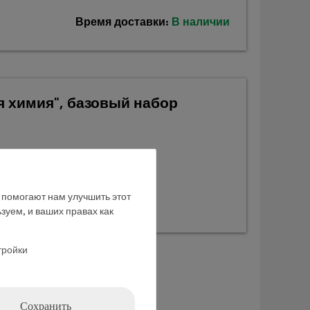
Время доставки:
В наличии
я химия", базовый набор
е помогают нам улучшить этот
зуем, и ваших правах как
тройки
Сохранить