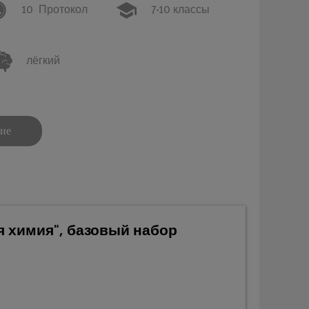
10
Протокол
7-10 классы
лёгкий
ние
я химия", базовый набор