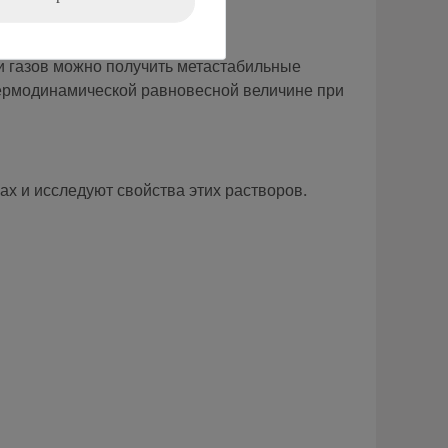
ии газов можно получить метастабильные
ермодинамической равновесной величине при
х и исследуют свойства этих растворов.