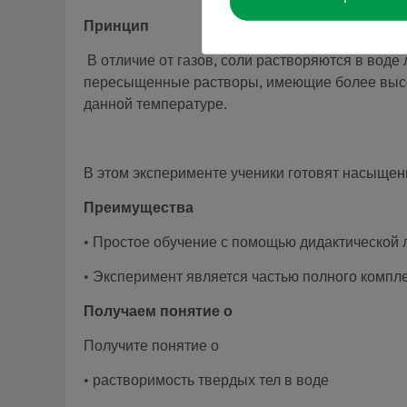
Принцип
В отличие от газов, соли растворяются в вод
пересыщенные растворы, имеющие более высо
данной температуре.
В этом эксперименте ученики готовят насыщен
Преимущества
• Простое обучение с помощью дидактической
• Эксперимент является частью полного компл
Получаем понятие о
Получите понятие о
• растворимость твердых тел в воде