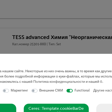
TESS advanced Химия "Неорганическа
Кат.номер 25301-88D | Тип: Set
 нашем сайте. Некоторые из них очень важны, в то время как други
ния более подробной информации о куки-файлах, которые мы исполь
знакомьтесь с нашей
Политика конфиденциальности
и нашей
0
.
Маркетинг
Внешние СМИ
Functional
Другие нас
Ceres::Template.cookieBarDe