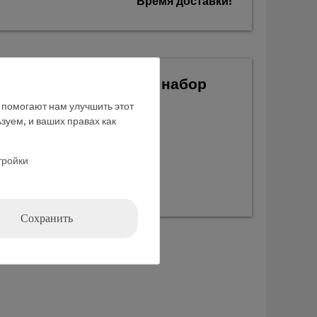
Время доставки:
 основания", базовый набор
е помогают нам улучшить этот
зуем, и ваших правах как
тройки
Сохранить