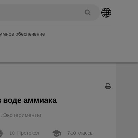
аммное обеспечение
в воде аммиака
п: Эксперименты
10
Протокол
7-10 классы