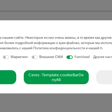
TESS advanced Химия "Кислоты, соли,
Кат.номер 25302-88D | Тип: Set
 нашем сайте. Некоторые из них очень важны, в то время как други
ния более подробной информации о куки-файлах, которые мы исполь
знакомьтесь с нашей
Политика конфиденциальности
и нашей
0
.
Маркетинг
Внешние СМИ
Functional
Другие нас
Ceres::Template.cookieBarDe
nyAll