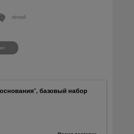
лёгкий
ние
 основания", базовый набор