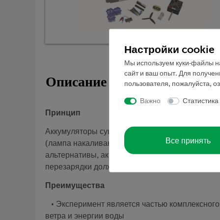
Настройки cookie
Мы используем куки-файлы на
сайт и ваш опыт. Для получе
Описание
пользователя, пожалуйста, о
Важно
Статистика
Принцип
Аккумуляторы существуют при различных состоя
Все принять
(лампа накаливания не светится). Если она св
альтернативы, аккумулятор может быть разряже
перезарядки должно быть увеличено.
Преимущества
• Эксперимент является частью комплексного 
ветра и энергии воды