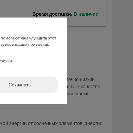
Время доставки:
В наличии
е помогают нам улучшить этот
зуем, и ваших правах как
тройки
что заряд аккумулятора достаточно низкий
Сохранить
с помощью лампы накаливания 6 В. В качестве
нет недостаточным. В этом случае время
мой энергии от солнечных элементов, энергии