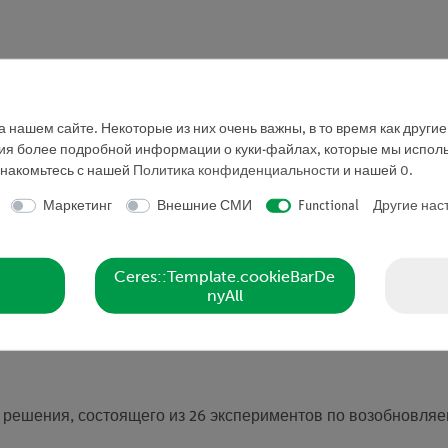
 нашем сайте. Некоторые из них очень важны, в то время как други
ния более подробной информации о куки-файлах, которые мы исполь
знакомьтесь с нашей
Политика конфиденциальности
и нашей
0
.
Маркетинг
Внешние СМИ
Functional
Другие нас
ниях заряда. Прежде чем начать эксперимент, убедитесь, 
Ceres::Template.cookieBarDe
етится, то аккумулятор можно разрядить довольно быстро 
nyAll
н до такой степени, что время перезарядки в 3 минуты ста
решения, состоящего из 26 экспериментов по возобновляе