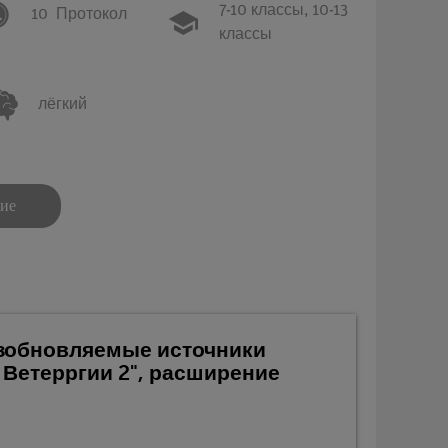
7-10 классы,
10-13
10
Протокол
классы
лёгкий
ние
озобновляемые источники
 Ветерргии 2", расширение