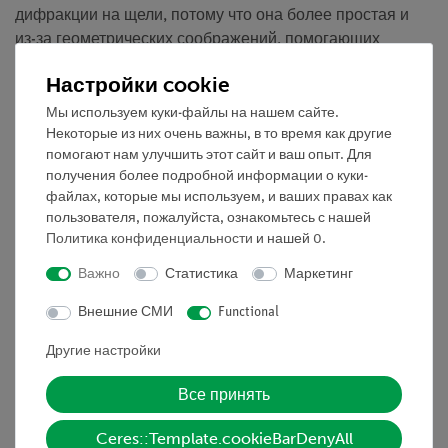
дифракции на щели, потому что она более простая и
из-за геометрических соображений, помогающих
математически объяснить явление дифракции.
Настройки cookie
Преимущества
Мы используем куки-файлы на нашем сайте.
Некоторые из них очень важны, в то время как другие
• Многофункциональный осветитель - все в одном:
помогают нам улучшить этот сайт и ваш опыт. Для
может использоваться для геометрической оптики на
получения более подробной информации о куки-
столе, смешения цветов и на оптической скамье
файлах, которые мы используем, и ваших правах как
пользователя, пожалуйста, ознакомьтесь с нашей
• Возможность расширения дополнительными
Политика конфиденциальности
и нашей
0
.
наборами по оптике
Важно
Статистика
Маркетинг
Задание
Внешние СМИ
Functional
Что происходит с лучом света, когда он проходит через
узкую щель?
Другие настройки
Все принять
1. Направьте узкий пучок света на щель переменной
Ceres::Template.cookieBarDenyAll