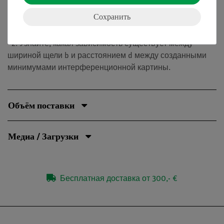
ширины и наблюдайте изображения щелей, которые
создаются, когда ширина щели постепенно
Сохранить
уменьшается.
2. Узнайте, какая зависимость существует между
шириной щели b и расстоянием d между созданными
минимумами интерференционной картины.
Объём поставки
Медиа / Загрузки
Бесплатная доставка от 300,- €