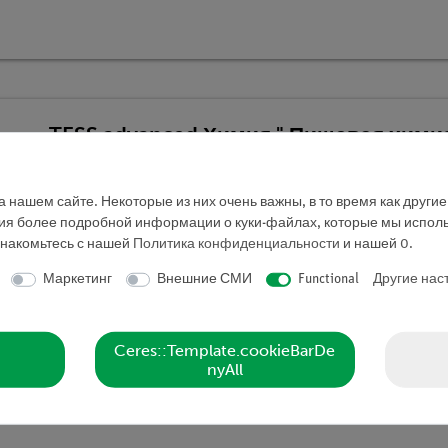
TESS advanced Химия " Пищевая хими
Кат.номер 25306-88D | Тип: Set
 нашем сайте. Некоторые из них очень важны, в то время как други
ния более подробной информации о куки-файлах, которые мы исполь
знакомьтесь с нашей
Политика конфиденциальности
и нашей
0
.
Маркетинг
Внешние СМИ
Functional
Другие нас
Ceres::Template.cookieBarDe
nyAll