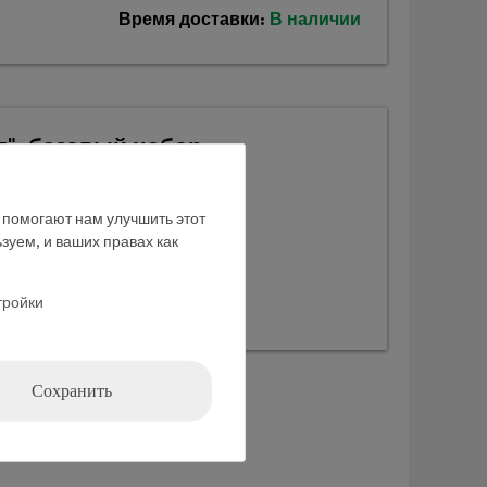
Время доставки:
В наличии
я", базовый набор
е помогают нам улучшить этот
зуем, и ваших правах как
тройки
Сохранить