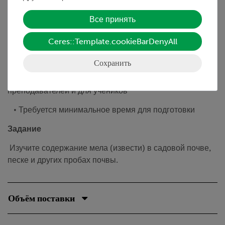
питательным веществом для растений.
Все принять
Преимущества
Ceres::Template.cookieBarDenyAll
• Эксперимент является частью набора по общей
биологии
Сохранить
• С подробными дидактическими описаниями для
преподавателей и для учеников
• Требуется минимальное время для подготовки
Задание
Изучите содержание мела (извести) в садовой почве,
песке и других пробах почвы.
Объём поставки