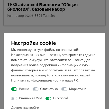
TESS advanced Биология "Общая
биология", базовый набор
Кат.номер 25296-88D | Тип: Set
Настройки cookie
Описание
Мы используем куки-файлы на нашем сайте.
Некоторые из них очень важны, в то время как другие
Принцип
помогают нам улучшить этот сайт и ваш опыт. Для
получения более подробной информации о куки-
Цель данного эксперимента - изучение содержания
файлах, которые мы используем, и ваших правах как
мела в садовой почве, песке и других пробах почвы.
пользователя, пожалуйста, ознакомьтесь с нашей
Содержание мела (извести) в почве важно для
Политика конфиденциальности
и нашей
0
.
растений в нескольких отношениях. Это влияет на
Важно
Статистика
Маркетинг
качество почвы, например, его кислотность,
теплоемкость, водный баланс и аэрация. Кроме того,
Внешние СМИ
Functional
кальций, антагонист калия, играет непосредственную
Другие настройки
роль в процессах набухания, а также является