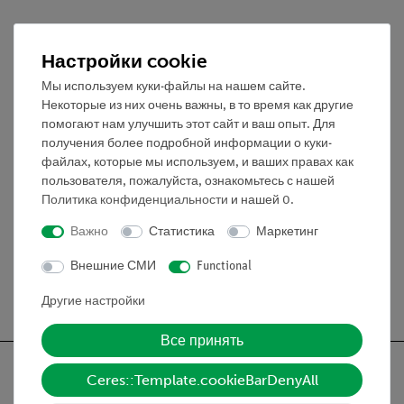
Формат
Настройки cookie
Справочник DIN A4, спиральный переплет, ч/б, 50
Мы используем куки-файлы на нашем сайте.
страниц
Некоторые из них очень важны, в то время как другие
помогают нам улучшить этот сайт и ваш опыт. Для
получения более подробной информации о куки-
Эксперименты
файлах, которые мы используем, и ваших правах как
пользователя, пожалуйста, ознакомьтесь с нашей
Политика конфиденциальности
и нашей
0
.
Медиа / Загрузки
Важно
Статистика
Маркетинг
Внешние СМИ
Functional
Бесплатная доставка от 300,- €
Другие настройки
Все принять
Ceres::Template.cookieBarDenyAll