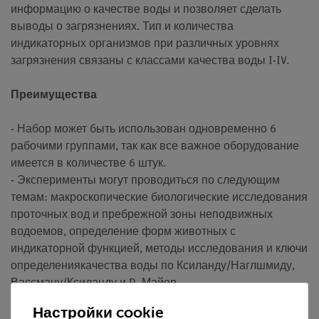
информацию о качестве воды и позволяет сделать
выводы о загрязнениях. Тип и количества
индикаторных организмов при различных уровнях
загрязнения связаны с классами качества воды I-IV.
Преимущества
- Набор может быть использован одновременно 6
рабочими группами, так как все важное оборудование
имеется в количестве 6 штук.
- Эксперименты могут проводиться по следующим
темам: макроскопические биологические исследования
проточных вод и пребрежной зоны неподвижных
водоемов, определение форм животных с
индикаторной функцией, методы исследования и ключи
определениякачества воды по Ксиланду/Наглшмиду,
Вассману/Ксиланду и D. Майер
- Подробное пособие с таблицами и оценочными
Настройки cookie
листами позволяет классифицировать воду по классам