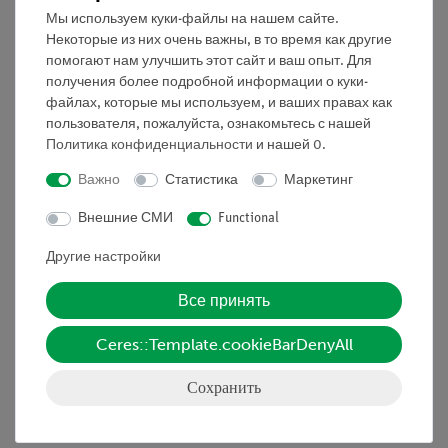
Мы используем куки-файлы на нашем сайте.
качества I...IV.
Некоторые из них очень важны, в то время как другие
помогают нам улучшить этот сайт и ваш опыт. Для
Оборудование и технические данные
получения более подробной информации о куки-
файлах, которые мы используем, и ваших правах как
- Фильтры, ванночки
пользователя, пожалуйста, ознакомьтесь с нашей
- Сочок для водных организмов
Политика конфиденциальности
и нашей
0
.
- Ёмкости, большие и малые
Важно
Статистика
Маркетинг
- Пинцеты, кисточки, пипетки
- Лупы с контейнером, большие и маленькие
Внешние СМИ
Functional
- Чашки Петри, склянки с защелкивающейся крышкой
Другие настройки
- Штангенциркуль, линейки
- Подробное пособие с теоретической и практической
Все принять
частью и ключом определения качества воды
Ceres::Template.cookieBarDenyAll
Сохранить