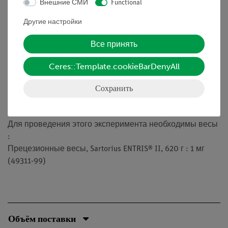
Внешние СМИ
Functional
• уравнение Марка-Хаувинка
Другие настройки
• альтернативные методы, например осмос
• седиментация (метод ультра-центрифугирования)
Все принять
• рассеяние света
Ceres::Template.cookieBarDenyAll
Сохранить
Необходимые принадлежности
Для проведения этого эксперимента необходимы весы
:
Прецезионные весы, Sartorius ENTRIS® II, 620 г : 1 мг
(49311-99)
Объём поставки