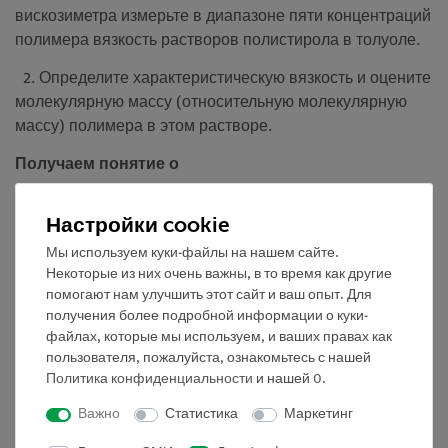
вискозиметра измерьте в диапазоне пяти концентраций
полимера вязкость растворов полистирола в толуоле.
2. Определите характеристическую вязкость и оцените
молекулярную массу (относительную молекулярную
массу) полимера в этом растворе.
Получаем понятие о
Получите понятие о
Настройки cookie
• вязкость жидкостей
Мы используем куки-файлы на нашем сайте.
Некоторые из них очень важны, в то время как другие
• капиллярный вискозиметр Оствальда
помогают нам улучшить этот сайт и ваш опыт. Для
• уравнение Пуазейля
получения более подробной информации о куки-
файлах, которые мы используем, и ваших правах как
• макромолекулы
пользователя, пожалуйста, ознакомьтесь с нашей
Политика конфиденциальности
и нашей
0
.
• среднемассовая и среднечисленная молекулярная
Важно
Статистика
Маркетинг
масса