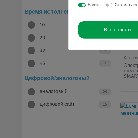
Важно
Статистика
Время исполнения (в минутах)
10
41
Все принять
20
34
30
1
Кат.но
45
1
Элект
помощ
SMAR
Цифровой/аналоговый
аналоговый
69
цифровой сайт
16