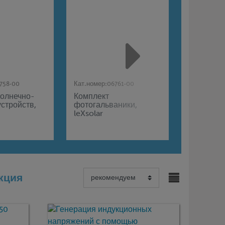
758-00
Кат.номер:
06761-00
Кат.номер:
солнечно-
Комплект
leXsolar 
стройств,
фотогальваники,
набор
leXsolar
"Электро
кция