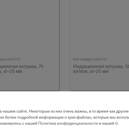
мер:
11007-07
Кат.номер:
11007-03
ционная катушка, 75
Индукционная катушка, 3
в, d=25 мм
витков, d=25 мм
 нашем сайте. Некоторые из них очень важны, в то время как други
ния более подробной информации о куки-файлах, которые мы исполь
знакомьтесь с нашей
Политика конфиденциальности
и нашей
0
.