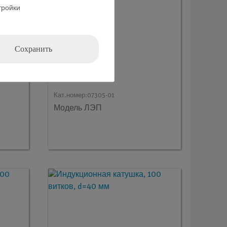
тройки
Сохранить
Кат.номер:
07305-01
Модель ЛЭП