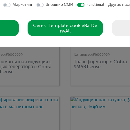
Маркетинг
Внешние СМИ
Functional
Другие нас
Ceres::Template.cookieBarDe
nyAll
мер:
P6006669
Кат.номер:
P6006969
ромагнитная индукция с
Трансформатор c Cobra
ью генератора c Cobra
SMARTsense
Tsense