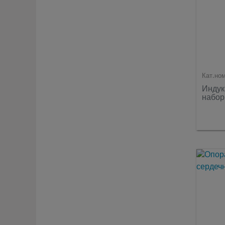
Кат.но
Индук
набор