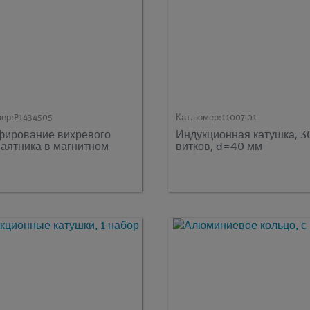
мер:
P1434505
Кат.номер:
11007-01
ирование вихревого
Индукционная катушка, 3
маятника в магнитном
витков, d=40 мм