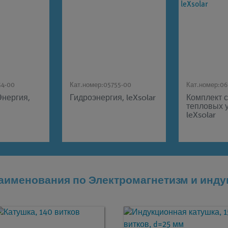
54-00
Кат.номер:
05755-00
Кат.номер:
06
Энергия,
Гидроэнергия, leXsolar
Комплект 
тепловых у
leXsolar
аименования по Электромагнетизм и инду