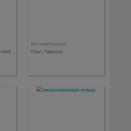
Кат.номер:
P1434705
учкой
Опыт Томсона