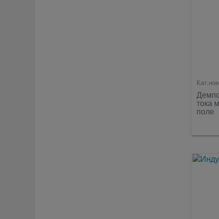
Кат.но
Демпф
тока 
поле