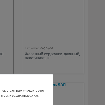
Кат.номер:
06504-01
00
Железный сердечник, длинный,
пластинчатый
е помогают нам улучшить этот
зуем, и ваших правах как