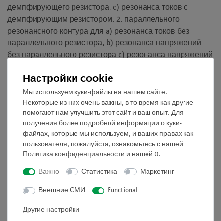
демпфирующего резистора, c) резонанса токов с
демпфирующим резистором. 2. параллельного
резонансного контура для a) резонанса токов без
параллельного резистора, b) резонанса напряжений
без параллельного резистора c) резонанса напряжений
с параллельным резистором.
Настройки cookie
Получаем понятие о
Мы используем куки-файлы на нашем сайте.
Некоторые из них очень важны, в то время как другие
последовательном резонансном контуре параллельном
помогают нам улучшить этот сайт и ваш опыт. Для
резонансном контуре сдвиге фаз коэффициенте
получения более подробной информации о куки-
добротности пропускной способности сопротивлении
файлах, которые мы используем, и ваших правах как
потерь затухании
пользователя, пожалуйста, ознакомьтесь с нашей
Политика конфиденциальности
и нашей
0
.
Важно
Статистика
Маркетинг
Объём поставки
Внешние СМИ
Functional
Медиа / Загрузки
Другие настройки