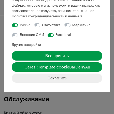
получения более подробной информации о куки-
Бесплатная доставка от 300,- €
файлах, которые мы используем, и ваших правах как
пользователя, пожалуйста, ознакомьтесь с нашей
Политика конфиденциальности
и нашей
0
.
Важно
Статистика
Маркетинг
Внешние СМИ
Functional
Nach oben
Другие настройки
Информация
Все принять
Ceres::Template.cookieBarDenyAll
Контактное лицо
Условия сотрудничества
Сохранить
Декларация о конфиденциальности
Вводные данные
Обслуживание
Краткий обзор услуг