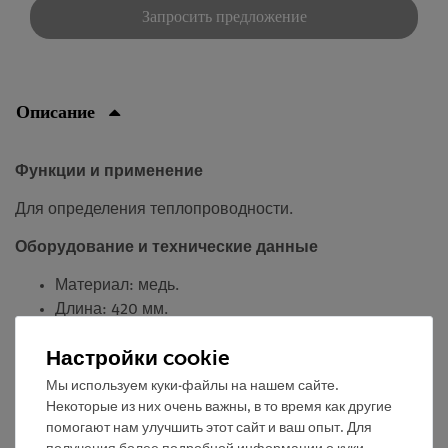
Запросить предложение
Описание
Функции и применение
Для определения теплопроводности.
Оборудование и технические данные
Материал: медь.
Длина: 420 мм.
Диаметр: 25 мм.
Настройки cookie
Покрыт прозрачным пластиком.
Мы используем куки-файлы на нашем сайте.
Некоторые из них очень важны, в то время как другие
помогают нам улучшить этот сайт и ваш опыт. Для