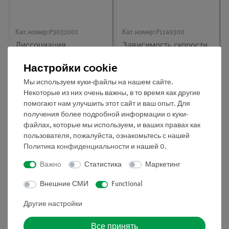
Кат.номер:
P3031001
Кат.номер:
P1149300
Диссоциация
Зависимость скорости
комплексных
реакции от
образований/
концентрации (реакция
Настройки cookie
константа равновесия
Ландольта)
Мы используем куки-файлы на нашем сайте.
Некоторые из них очень важны, в то время как другие
помогают нам улучшить этот сайт и ваш опыт. Для
получения более подробной информации о куки-
файлах, которые мы используем, и ваших правах как
пользователя, пожалуйста, ознакомьтесь с нашей
Политика конфиденциальности
и нашей
0
.
Важно
Статистика
Маркетинг
Внешние СМИ
Functional
Кат.номер:
P3030701
Кат.номер:
P3031101
Другие настройки
Закон распределения
Константы
диссоциации
Все принять