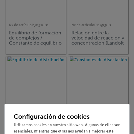
Nº de artículo
P3031001
Nº de artículo
P1149300
Equilibrio de formación
Relación entre la
de complejos /
velocidad de reacción y
Constante de equilibrio
concentración (Landolt
reaction)
Configuración de cookies
Nº de artículo
P3030701
Nº de artículo
P3031101
Utilizamos cookies en nuestro sitio web. Algunas de ellas son
Equilibrio de
Constantes de
esenciales, mientras que otras nos ayudan a mejorar este
distribución
disociación