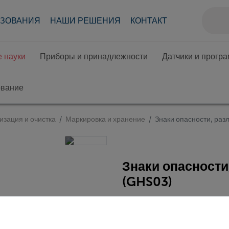
АЗОВАНИЯ
НАШИ РЕШЕНИЯ
КОНТАКТ
 науки
Приборы и принадлежности
Датчики и прогр
ование
изация и очистка
Маркировка и хранение
Знаки опасности, ра
Знаки опасност
(GHS03)
Кат.номер 38708-03 | Ти