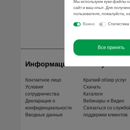
Мы используем куки-файлы на
сайт и ваш опыт. Для получе
пользователя, пожалуйста, о
Важно
Статистика
Все принять
Информация
Обслуживан
Контактное лицо
Краткий обзор услуг
Условия
Скачать
сотрудничества
Каталоги
Декларация о
Вебинары и Видео
конфиденциальности
Связаться со службо
Вводные данные
поддержки клиентов