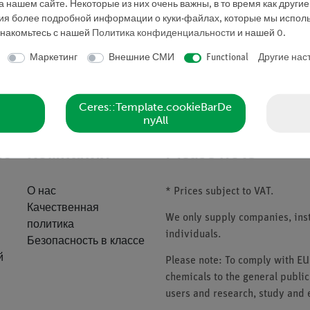
 нашем сайте. Некоторые из них очень важны, в то время как други
ния более подробной информации о куки-файлах, которые мы исполь
знакомьтесь с нашей
Политика конфиденциальности
и нашей
0
.
Маркетинг
Внешние СМИ
Functional
Другие нас
Запросить предложе
Ceres::Template.cookieBarDe
nyAll
ие
Компания
Please note
О нас
* Prices subject to VAT.
Качественная
We only supply companies, insti
политика
individuals.
Безопасность в классе
й
Please note: To comply with E
chemicals to the general public
users and research, study and e