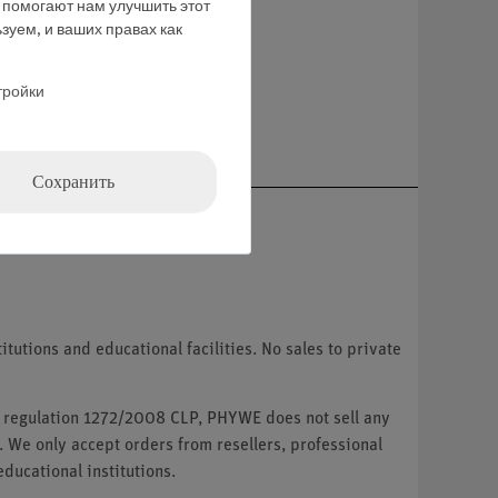
е помогают нам улучшить этот
зуем, и ваших правах как
тройки
ние
Сохранить
tutions and educational facilities. No sales to private
U regulation 1272/2008 CLP, PHYWE does not sell any
. We only accept orders from resellers, professional
ducational institutions.